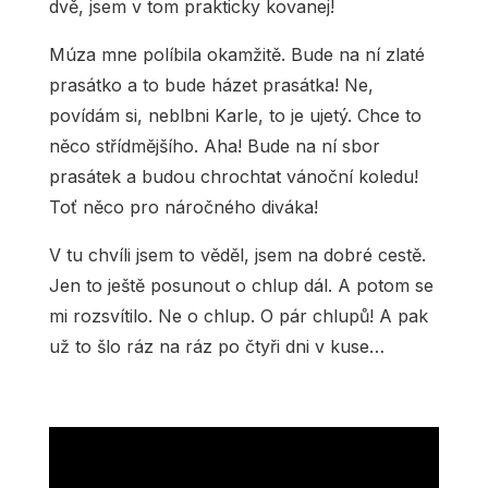
dvě, jsem v tom prakticky kovanej!
Múza mne políbila okamžitě. Bude na ní zlaté
prasátko a to bude házet prasátka! Ne,
povídám si, neblbni Karle, to je ujetý. Chce to
něco střídmějšího. Aha! Bude na ní sbor
prasátek a budou chrochtat vánoční koledu!
Toť něco pro náročného diváka!
V tu chvíli jsem to věděl, jsem na dobré cestě.
Jen to ještě posunout o chlup dál. A potom se
mi rozsvítilo. Ne o chlup. O pár chlupů! A pak
už to šlo ráz na ráz po čtyři dni v kuse…