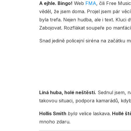
A ejhle. Bingo!
Web
FMA
, čili Free Mus
věděl, že jsem doma. Projel jsem pár věcí
byla trefa. Nejen hudba, ale i text. Kluci 
Zabojovat. Rozflákat soupeře po manťácí
Snad jedině policejní siréna na začátku 
Líná huba, holé neštěstí.
Sednul jsem, na
takovou situaci, podpora kamarádů, kdyb
Hollis Smith
byla
velice laskava.
Hollé ště
mnoho zdaru.