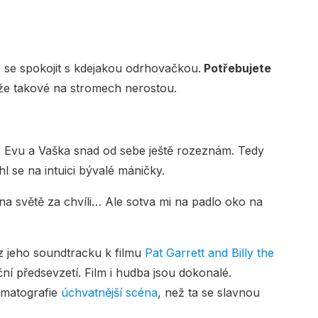
e se spokojit s kdejakou odrhovačkou.
Potřebujete
e takové na stromech nerostou.
e Evu a Vaška snad od sebe ještě rozeznám. Tedy
hl se na intuici bývalé máničky.
na světě za chvíli… Ale sotva mi na padlo oko na
 jeho soundtracku k filmu
Pat Garrett and Billy the
ční předsevzetí. Film i hudba jsou dokonalé.
ematografie
úchvatnější scéna
, než ta se slavnou