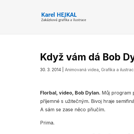
Když vám dá Bob D
30. 3. 2014
|
Animovaná videa
,
Grafika a ilustra
Florbal, video, Bob Dylan.
Můj program p
příjemné s užitečným. Bivoj hraje semifi
A sám se zase něco přiučím.
Prima.