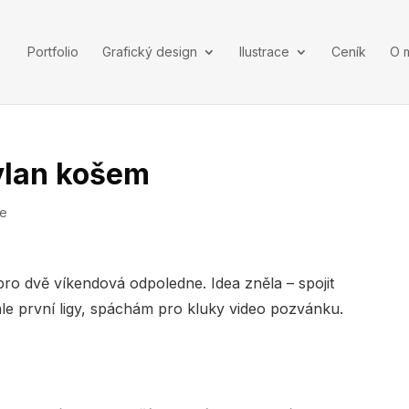
Portfolio
Grafický design
Ilustrace
Ceník
O 
ylan košem
ce
ro dvě víkendová odpoledne. Idea zněla – spojit
nále první ligy, spáchám pro kluky video pozvánku.