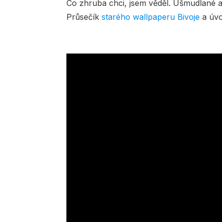
Co zhruba chci, jsem věděl. Ušmudlané 
Průsečík
starého wallpaperu Bivoje
a úvo