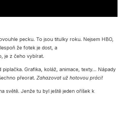
ovouhle pecku. To jsou titulky roku. Nejsem HBO,
lespoň že fotek je dost, a
, je z čeho vybírat.
piplačka. Grafika, koláž, animace, texty… Nápady
šechno přeorat.
Zahazovat už hotovou práci!
 světě. Jenže tu byl ještě jeden oříšek k