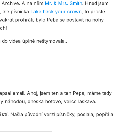
ic Archive. A na něm
Mr. & Mrs. Smith
. Hned jsem
, ale písnička
Take back your crown
, to prostě
dvakrát prohráli, bylo třeba se postavit na nohy.
ch!
mi do videa úplně neštymovala…
psal email. Ahoj, jsem ten a ten Pepa, máme tady
y náhodou, dneska hotovo, velice laskava.
stí.
Našla původní verzi písničky, poslala, popřála