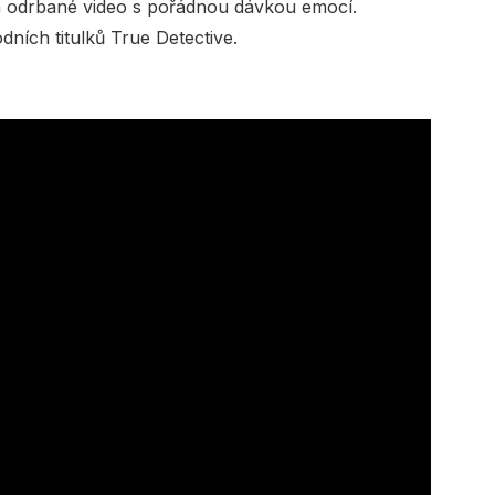
a odrbané video s pořádnou dávkou emocí.
dních titulků True Detective.