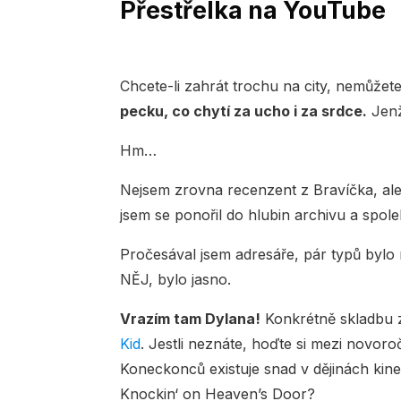
Přestřelka na YouTube
Chcete-li zahrát trochu na city, nemůžet
pecku, co chytí za ucho i za srdce.
Jenž
Hm…
Nejsem zrovna recenzent z Bravíčka, al
jsem se ponořil do hlubin archivu a spole
Pročesával jsem adresáře, pár typů bylo 
NĚJ, bylo jasno.
Vrazím tam Dylana!
Konkrétně skladbu z
Kid
. Jestli neznáte, hoďte si mezi novoro
Koneckonců existuje snad v dějinách kin
Knockin‘ on Heaven’s Door?